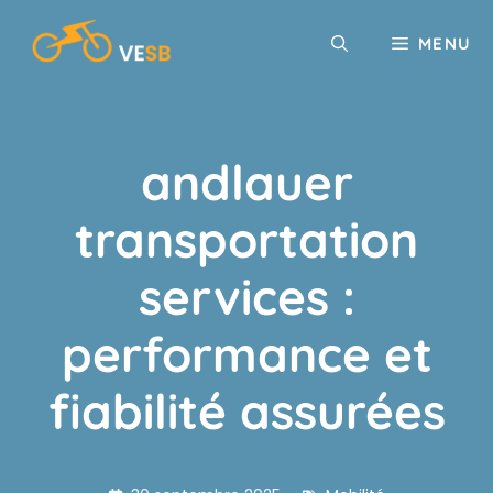
Aller
au
MENU
contenu
andlauer
transportation
services :
performance et
fiabilité assurées