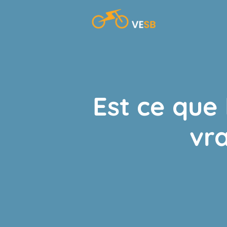
Aller
au
contenu
Est ce que 
vr