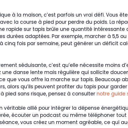
ique à la maison, c’est parfois un vrai défi. Vous 
 avec la course à pied pour perdre du poids. La rép
he rapide sur tapis brûle une quantité intéressante d
des durées adaptées. Par exemple, marcher à 5,5 
 cinq fois par semaine, peut générer un déficit ca
rement séduisante, c’est qu’elle nécessite moins d’e
z une danse lente mais régulière qui sollicite douc
ence que vous offre la marche sur tapis. Beaucoup 
, alors qu’ils peuvent profiter du tapis pour garder
à pied sans risque, pensez à consulter
notre guide s
n véritable allié pour intégrer la dépense énergétiq
érée, écouter un podcast ou même téléphoner tout e
e séance, vous créez un moment agréable, ce qui au