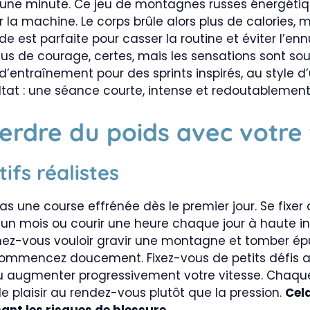
 une minute. Ce jeu de montagnes russes énergéti
la machine. Le corps brûle alors plus de calories, 
de est parfaite pour casser la routine et éviter l’enn
us de courage, certes, mais les sensations sont souv
’entraînement pour des sprints inspirés, au style d’
ltat : une séance courte, intense et redoutablement
perdre du poids avec votre
ifs réalistes
s une course effrénée dès le premier jour. Se fixer 
 un mois ou courir une heure chaque jour à haute int
nez-vous vouloir gravir une montagne et tomber épu
a, commencez doucement. Fixez-vous de petits défi
u augmenter progressivement votre vitesse. Chaque 
e plaisir au rendez-vous plutôt que la pression.
Cel
sant les risques de blessure.