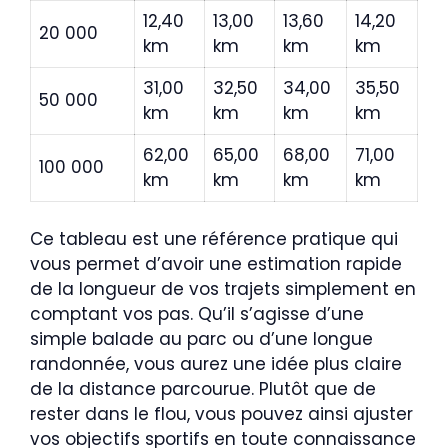
12,40
13,00
13,60
14,20
20 000
km
km
km
km
31,00
32,50
34,00
35,50
50 000
km
km
km
km
62,00
65,00
68,00
71,00
100 000
km
km
km
km
Ce tableau est une référence pratique qui
vous permet d’avoir une estimation rapide
de la longueur de vos trajets simplement en
comptant vos pas. Qu’il s’agisse d’une
simple balade au parc ou d’une longue
randonnée, vous aurez une idée plus claire
de la distance parcourue. Plutôt que de
rester dans le flou, vous pouvez ainsi ajuster
vos objectifs sportifs en toute connaissance