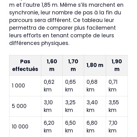
m et l’autre 1,85 m. Même s’ils marchent en
synchronie, leur nombre de pas à la fin du
parcours sera différent. Ce tableau leur
permettra de comparer plus facilement
leurs efforts en tenant compte de leurs
différences physiques.
Pas
1,60
1,70
1,90
1,80 m
effectués
m
m
m
0,62
0,65
0,68
0,71
1 000
km
km
km
km
3,10
3,25
3,40
3,55
5 000
km
km
km
km
6,20
6,50
6,80
7,10
10 000
km
km
km
km