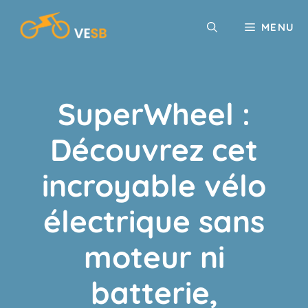
Aller
au
MENU
contenu
SuperWheel :
Découvrez cet
incroyable vélo
électrique sans
moteur ni
batterie,