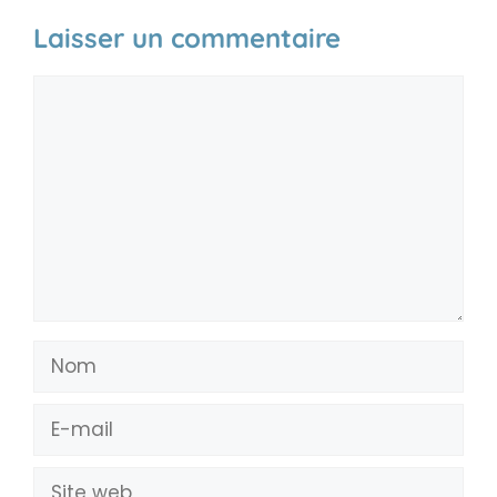
Laisser un commentaire
Commentaire
Nom
E-
mail
Site