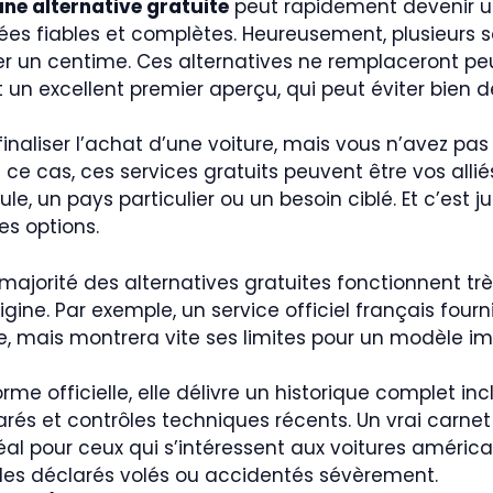
ne alternative gratuite
peut rapidement devenir u
s fiables et complètes. Heureusement, plusieurs sol
er un centime. Ces alternatives ne remplaceront peu
t un excellent premier aperçu, qui peut éviter bien 
finaliser l’achat d’une voiture, mais vous n’avez pas
 ce cas, ces services gratuits peuvent être vos all
le, un pays particulier ou un besoin ciblé. Et c’est 
es options.
 majorité des alternatives gratuites fonctionnent trè
gine. Par exemple, un service officiel français fourn
e, mais montrera vite ses limites pour un modèle im
rme officielle, elle délivre un historique complet 
clarés et contrôles techniques récents. Un vrai carnet
éal pour ceux qui s’intéressent aux voitures améric
ules déclarés volés ou accidentés sévèrement.