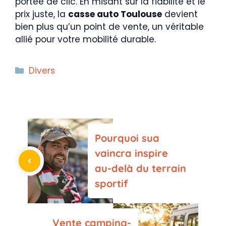
portée de clic. En misant sur la fiabilité et le
prix juste, la
casse auto Toulouse
devient
bien plus qu’un point de vente, un véritable
allié pour votre mobilité durable.
Catégories
Divers
Pourquoi sua
vaincra inspire
au-delà du terrain
sportif
Vente camping-