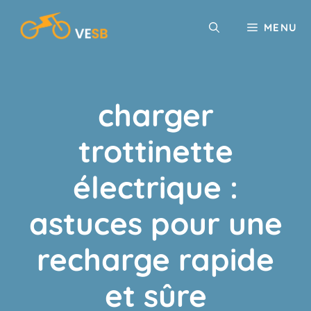
Aller
au
MENU
contenu
charger
trottinette
électrique :
astuces pour une
recharge rapide
et sûre