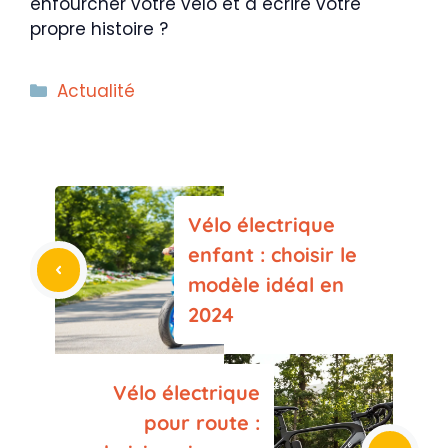
enfourcher votre vélo et à écrire votre
propre histoire ?
Catégories
Actualité
Vélo électrique
enfant : choisir le
modèle idéal en
2024
Vélo électrique
pour route :