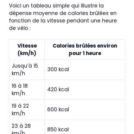
Voici un tableau simple qui illustre la
dépense moyenne de calories brûlées en
fonction de la vitesse pendant une heure
de vélo :
Vitesse
Calories brûlées environ
(km/h)
pour 1 heure
Jusqu’à 15
300 kcal
km/h
16 à 18
420 kcal
km/h
19 à 22
600 kcal
km/h
23 à 28
850 kcal
km/h