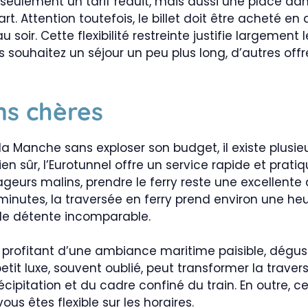
 seulement un tarif réduit, mais aussi une place dans 
rt. Attention toutefois, le billet doit être acheté en 
soir. Cette flexibilité restreinte justifie largement
 souhaitez un séjour un peu plus long, d’autres offre
ns chères
 la Manche sans exploser son budget, il existe plusi
ien sûr, l’Eurotunnel offre un service rapide et prati
yageurs malins, prendre le ferry reste une excellente
minutes, la traversée en ferry prend environ une he
de détente incomparable.
 profitant d’une ambiance maritime paisible, dégus
etit luxe, souvent oublié, peut transformer la trav
écipitation et du cadre confiné du train. En outre, c
vous êtes flexible sur les horaires.