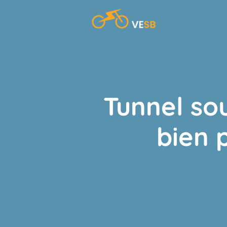
Aller
au
contenu
Tunnel so
bien 