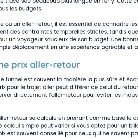
 traversée beaucoup plus longue en ferry. Cette co
us les budgets.
 ou un aller-retour, il est essentiel de connaître le
gent des contraintes temporelles strictes, tandis que
our un voyageur soucieux de son budget, une bonn
simple déplacement en une expérience agréable et a
e prix aller-retour
ur le tunnel est souvent la manière la plus sûre et é
rix pour le trajet aller peut différer de celui du ret
rver directement l’aller-retour pour éviter les mauv
t aller-retour se calcule en prenant comme base le co
e calcul simple peut varier si vous optez pour un bill
oix est souvent conseillé pour ceux qui ne savent 